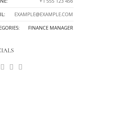
NE:
+1 555 123 456
IL:
EXAMPLE@EXAMPLE.COM
EGORIES:
FINANCE MANAGER
CIALS