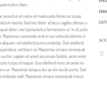
PHO
quam luctus diam.
EMA
ue senectus et netus et malesuada fames ac turpis
CAT
dictum lacinia. Sed nec dolor at lacus sagittis ultrices a
at dolor, nec lacinia lectus fermentum ut. In et justo
ilisi. Maecenas commodo erat in nisi vehicula lobortis in
SO
a aliquam, vel eleifend purus molestie. Duis eleifend
uspendisse vel libero se Maecenas ornare consequat
auctor, sapien sit amet accumsan facilisis, enim enim
justo turpis id neque. Duis eleifend nunc sit amet mi
ro se. Maecenas tempus leo ac nisi iaculis porta. Sed
cinia molestie velit. Maecenas ornare consequat massa