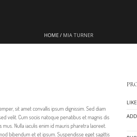
HOME
/
MIA TURNER
PRO
LIKE
emper, sit amet convallis ipsum dignissim. Sed diam
ADD
s sed velit. Cum sociis natoque penatibus et magnis dis
s mus. Nulla iaculis enim id mauris pharetra laoreet.
smod bibendum et et ipsum. Suspendisse eget sagittis